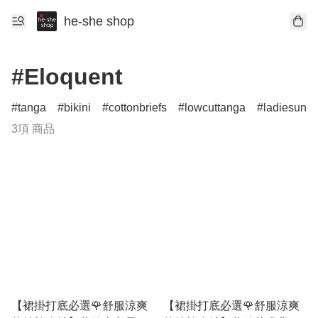
he-she shop
#Eloquent
tanga
bikini
cottonbriefs
lowcuttanga
ladiesund
3項 商品
【裙掛打底必選🌹舒服涼爽
【裙掛打底必選🌹舒服涼爽