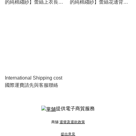
的純棉縐紗】蕾絲上衣長褲
的純棉縐紗】蕾絲花邊背心
套裝
及長褲
International Shipping cost
國際運費請先與客服聯絡
提供電子商貿服務
商舖
退貨及退款政策
提出意見