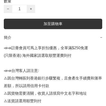
數量
−
+
加至購物車
簡介
−
📣📣註冊會員可馬上享折扣優惠，全單滿$250免運

(只限香港) 海外國家請選取順豐運費到付

📣📣台灣客人請注意:

⚠️因台灣轉賬到香港銀行步驟繁複，且會產生手續費和滙率
差額，所以請用信用卡付款

⚠️因貨物需要清關，收貨人請填寫中文名字和地址

⚠️送貨請選用順豐到付
