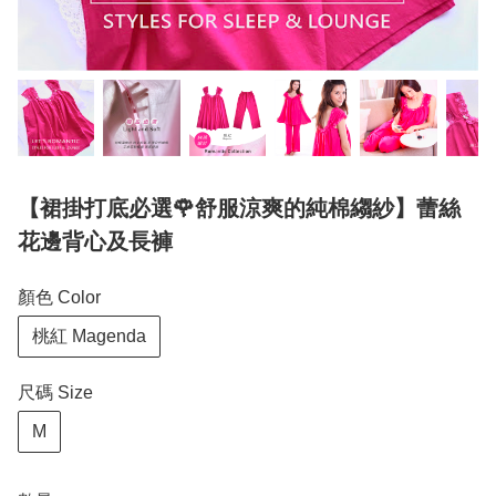
【裙掛打底必選🌹舒服涼爽的純棉縐紗】蕾絲
花邊背心及長褲
顏色 Color
桃紅 Magenda
尺碼 Size
M