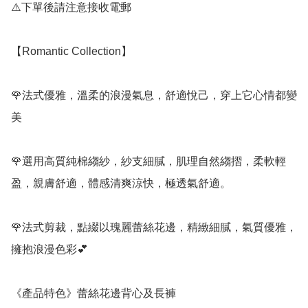
⚠️下單後請注意接收電郵

【Romantic Collection】

🌹法式優雅，溫柔的浪漫氣息，舒適悅己，穿上它心情都變
美

🌹選用高質純棉縐紗，紗支細膩，肌理自然縐摺，柔軟輕
盈，親膚舒適，體感清爽涼快，極透氣舒適。

🌹法式剪裁，點綴以瑰麗蕾絲花邊，精緻細膩，氣質優雅，
擁抱浪漫色彩💕

《產品特色》蕾絲花邊背心及長褲
