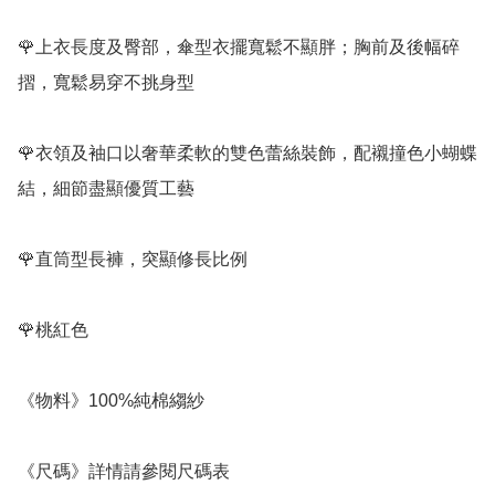
🌹上衣長度及臀部，傘型衣擺寬鬆不顯胖；胸前及後幅碎
摺，寬鬆易穿不挑身型

🌹衣領及袖口以奢華柔軟的雙色蕾絲裝飾，配襯撞色小蝴蝶
結，細節盡顯優質工藝

🌹直筒型長褲，突顯修長比例

🌹桃紅色

《物料》100%純棉縐紗

《尺碼》詳情請參閱尺碼表
