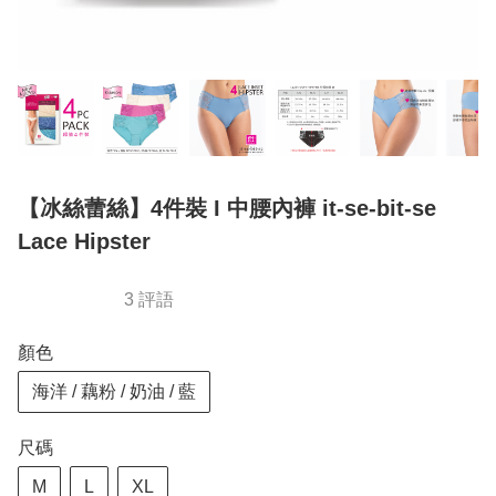
【冰絲蕾絲】4件裝 I 中腰內褲 it-se-bit-se
Lace Hipster
3 評語
顏色
海洋 / 藕粉 / 奶油 / 藍
尺碼
M
L
XL