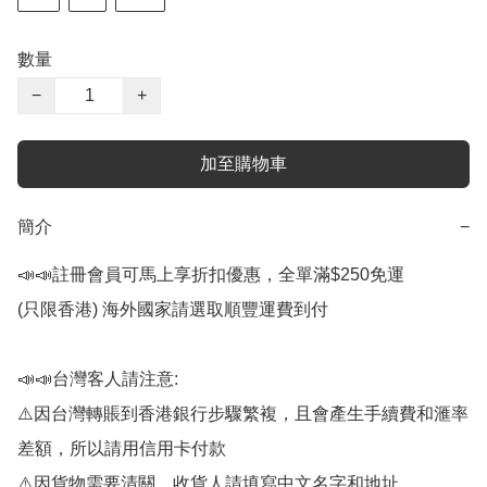
數量
−
+
加至購物車
簡介
−
📣📣註冊會員可馬上享折扣優惠，全單滿$250免運

(只限香港) 海外國家請選取順豐運費到付

📣📣台灣客人請注意:

⚠️因台灣轉賬到香港銀行步驟繁複，且會產生手續費和滙率
差額，所以請用信用卡付款

⚠️因貨物需要清關，收貨人請填寫中文名字和地址
