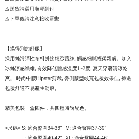
⚠️送貨請選用順豐到付

⚠️下單後請注意接收電郵

【摸得到的舒服】

採用絲滑彈性布料拼接精緻蕾絲, 觸感細膩輕柔親膚。加入
冰絲涼感纖維, 有效降低體感溫度1~2度, 夏天穿著清涼乾
爽。 時尚中腰Hipster剪裁, 臀側版型較寬包覆效果佳, 褲邊
包覆舒適不易產生勒痕。

精美包裝一盒四件，共四種時尚配色。 

<尺碼> S: 適合臀圍34-36”   M: 適合臀圍37-39”

              L: 適合臀圍40-42”   XL: 適合臀圍44-46”
